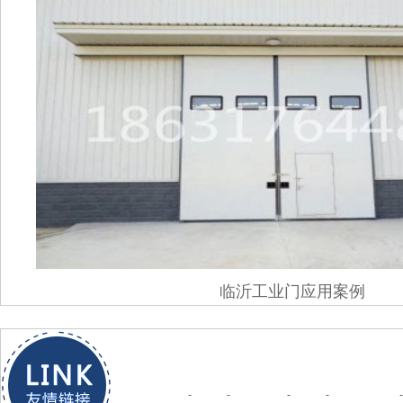
临沂工业门应用案例
玻璃棉
钢绞线
钢绞线厂家
预应力钢绞线
锚索
钢绞线
塑料管材生产线
塑料挤出设备
异型材设备
塑料挤出机
不锈钢保温
管道保温
罐体保温
储罐保温
设备保温
铁
璃钢格栅
-
工业门
-
排水沟厂家
-
防尘网
-
钢骨架轻型板
-